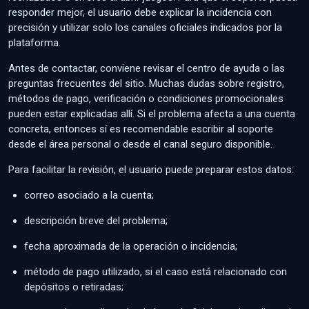
responder mejor, el usuario debe explicar la incidencia con
precisión y utilizar solo los canales oficiales indicados por la
plataforma.
Antes de contactar, conviene revisar el centro de ayuda o las
preguntas frecuentes del sitio. Muchas dudas sobre registro,
métodos de pago, verificación o condiciones promocionales
pueden estar explicadas allí. Si el problema afecta a una cuenta
concreta, entonces sí es recomendable escribir al soporte
desde el área personal o desde el canal seguro disponible.
Para facilitar la revisión, el usuario puede preparar estos datos:
correo asociado a la cuenta;
descripción breve del problema;
fecha aproximada de la operación o incidencia;
método de pago utilizado, si el caso está relacionado con
depósitos o retiradas;