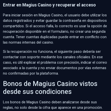
Entrar en Magius Casino y recuperar el acceso
Para iniciar sesión en Magius Casino, el usuario debe utilizar los
datos registrados y evitar guardar la contraseña en dispositivos
compartidos. Si el acceso falla, lo correcto es usar la opción de
recuperación disponible en el formulario, no crear una segunda
cuenta. Tener cuentas duplicadas puede entrar en conflicto con
las normas internas del casino.
Si la recuperación no funciona, el siguiente paso debería ser
contactar con soporte mediante los canales oficiales. En ese
caso, es útil explicar el problema con precisión, indicar el correo
asociado a la cuenta y no enviar documentos por vías externas
no confirmadas por la plataforma.
Bonos de Magius Casino vistos
desde sus condiciones
Los bonos de Magius Casino deben analizarse desde sus
reglas, no solo desde la cifra que aparece en una promoción.