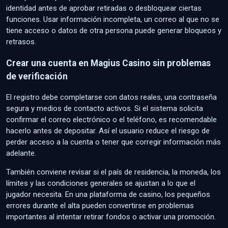
identidad antes de aprobar retiradas o desbloquear ciertas
funciones. Usar información incompleta, un correo al que no se
tiene acceso o datos de otra persona puede generar bloqueos y
retrasos.
Crear una cuenta en Magius Casino sin problemas
de verificación
El registro debe completarse con datos reales, una contraseña
segura y medios de contacto activos. Si el sistema solicita
confirmar el correo electrónico o el teléfono, es recomendable
hacerlo antes de depositar. Así el usuario reduce el riesgo de
perder acceso a la cuenta o tener que corregir información más
adelante.
También conviene revisar si el país de residencia, la moneda, los
límites y las condiciones generales se ajustan a lo que el
jugador necesita. En una plataforma de casino, los pequeños
errores durante el alta pueden convertirse en problemas
importantes al intentar retirar fondos o activar una promoción.