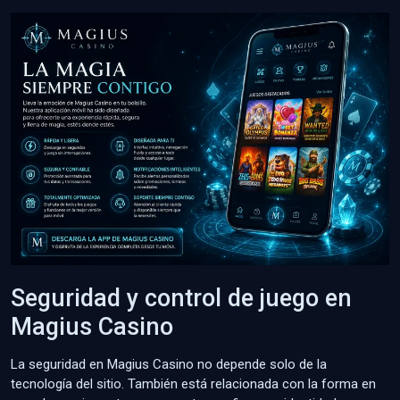
Seguridad y control de juego en
Magius Casino
La seguridad en Magius Casino no depende solo de la
tecnología del sitio. También está relacionada con la forma en