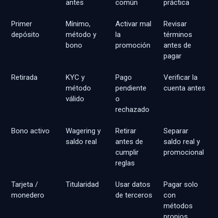
antes
común
práctica
Primer
Mínimo,
Activar mal
Revisar
depósito
método y
la
términos
bono
promoción
antes de
pagar
Retirada
KYC y
Pago
Verificar la
método
pendiente
cuenta antes
válido
o
rechazado
Bono activo
Wagering y
Retirar
Separar
saldo real
antes de
saldo real y
cumplir
promocional
reglas
Tarjeta /
Titularidad
Usar datos
Pagar solo
monedero
de terceros
con
métodos
propios