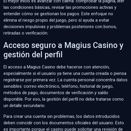
El mejor inicio es avanzar con calma: comprobar la página, leer
las condiciones básicas, revisar las promociones activas y
entender cómo se gestionan los pagos. Este enfoque no
elimina el riesgo propio del juego, pero sí ayuda a evitar
decisiones impulsivas y problemas posteriores con bonos,
retiradas o verificación.
Acceso seguro a Magius Casino y
gestión del perfil
El acceso a Magius Casino debe hacerse con atención,
especialmente si el usuario ya tiene una cuenta creada o piensa
registrarse por primera vez. La cuenta personal concentra datos
sensibles: correo electrónico, teléfono, historial de juego,
métodos de pago, documentos de verificación y saldo
disponible. Por eso, la gestión del perfil no debe tratarse como
un detalle secundario.
Para crear una cuenta sin problemas, los datos introducidos
deben coincidir con los documentos oficiales del usuario. Esto
es importante porque el casino puede solicitar una revisión de