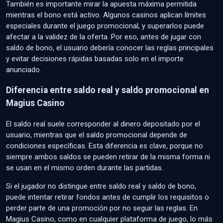
También es importante mirar la apuesta máxima permitida
mientras el bono está activo. Algunos casinos aplican límites
especiales durante el juego promocional, y superarlos puede
afectar a la validez de la oferta. Por eso, antes de jugar con
saldo de bono, el usuario debería conocer las reglas principales
y evitar decisiones rápidas basadas solo en el importe
anunciado.
Diferencia entre saldo real y saldo promocional en
Magius Casino
El saldo real suele corresponder al dinero depositado por el
usuario, mientras que el saldo promocional depende de
condiciones específicas. Esta diferencia es clave, porque no
siempre ambos saldos se pueden retirar de la misma forma ni
se usan en el mismo orden durante las partidas.
Si el jugador no distingue entre saldo real y saldo de bono,
puede intentar retirar fondos antes de cumplir los requisitos o
perder parte de una promoción por no seguir las reglas. En
Magius Casino, como en cualquier plataforma de juego, lo más