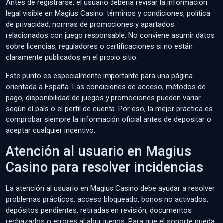
Antes de registrarse, el usuario debería revisar la información
legal visible en Magius Casino: términos y condiciones, política
de privacidad, normas de promociones y apartados
relacionados con juego responsable. No conviene asumir datos
sobre licencias, reguladores o certificaciones si no están
claramente publicados en el propio sitio.
Este punto es especialmente importante para una página
orientada a España. Las condiciones de acceso, métodos de
pago, disponibilidad de juegos y promociones pueden variar
según el país o el perfil de cuenta. Por eso, la mejor práctica es
comprobar siempre la información oficial antes de depositar o
aceptar cualquier incentivo.
Atención al usuario en Magius
Casino para resolver incidencias
La atención al usuario en Magius Casino debe ayudar a resolver
problemas prácticos: acceso bloqueado, bonos no activados,
depósitos pendientes, retiradas en revisión, documentos
rechazados o errores al abrir juegos. Para que el soporte pueda