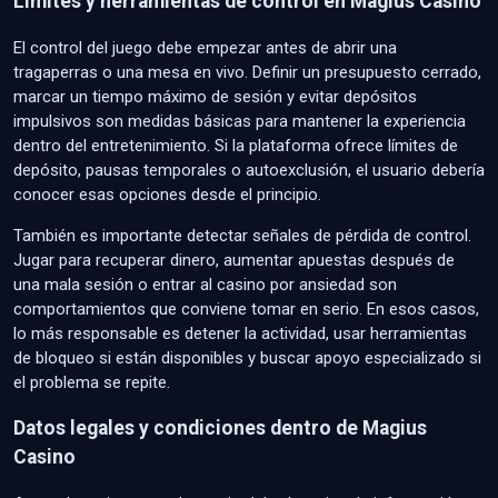
Límites y herramientas de control en Magius Casino
El control del juego debe empezar antes de abrir una
tragaperras o una mesa en vivo. Definir un presupuesto cerrado,
marcar un tiempo máximo de sesión y evitar depósitos
impulsivos son medidas básicas para mantener la experiencia
dentro del entretenimiento. Si la plataforma ofrece límites de
depósito, pausas temporales o autoexclusión, el usuario debería
conocer esas opciones desde el principio.
También es importante detectar señales de pérdida de control.
Jugar para recuperar dinero, aumentar apuestas después de
una mala sesión o entrar al casino por ansiedad son
comportamientos que conviene tomar en serio. En esos casos,
lo más responsable es detener la actividad, usar herramientas
de bloqueo si están disponibles y buscar apoyo especializado si
el problema se repite.
Datos legales y condiciones dentro de Magius
Casino