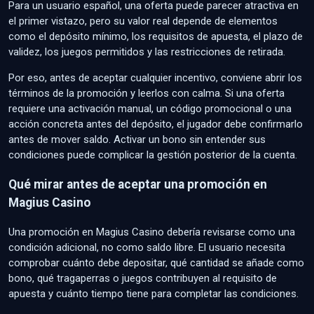
Para un usuario español, una oferta puede parecer atractiva en
el primer vistazo, pero su valor real depende de elementos
como el depósito mínimo, los requisitos de apuesta, el plazo de
validez, los juegos permitidos y las restricciones de retirada.
Por eso, antes de aceptar cualquier incentivo, conviene abrir los
términos de la promoción y leerlos con calma. Si una oferta
requiere una activación manual, un código promocional o una
acción concreta antes del depósito, el jugador debe confirmarlo
antes de mover saldo. Activar un bono sin entender sus
condiciones puede complicar la gestión posterior de la cuenta.
Qué mirar antes de aceptar una promoción en
Magius Casino
Una promoción en Magius Casino debería revisarse como una
condición adicional, no como saldo libre. El usuario necesita
comprobar cuánto debe depositar, qué cantidad se añade como
bono, qué tragaperras o juegos contribuyen al requisito de
apuesta y cuánto tiempo tiene para completar las condiciones.